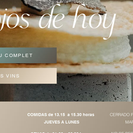
jos de hoy
NU COMPLET
ES VINS
CERRADO 
COMIDAS de 13.15 a 15.30 horas
MAR
JUEVES A LUNES