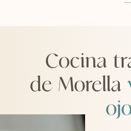
Cocina tr
de Morella
oj