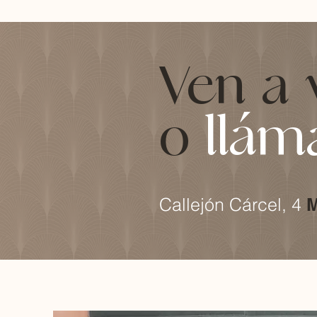
Ven a 
o
llám
Callejón Cárcel, 4
M