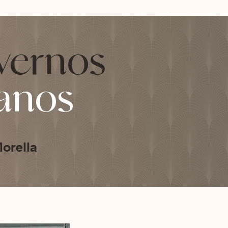
vernos
anos
orella