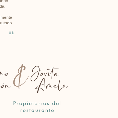
tando
da.
almente
frutado
"
Propietarios del
restaurante