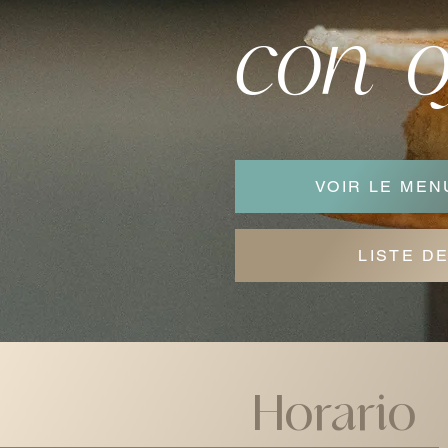
con o
VOIR LE ME
LISTE D
Horario