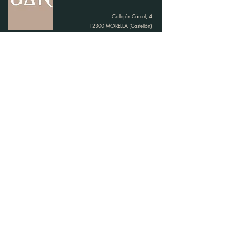
Callejón Cárcel, 4
12300 MORELLA (Castellón)
Declaración de accesibilidad
En cumplimiento de las obligaciones de
transparencia establecidas en la legislación
básica, de conformidad con lo dispuesto en el
artículo 3 de la Ley 2/2015, de 2 de abril, de la
Generalitat, ponemos de manifiesto que la
empresa JOVITA AMELA FERRER ha sido
beneficiaria de: Subvención por la adhesión al
programa L’Exquisit Mediterrani, por importe de
9.000 €, según los programas de política turística