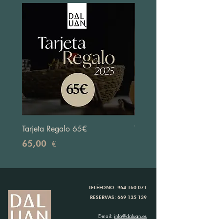
Tarjeta Regalo 65€
Tarjeta Regalo 130€
Precio
Precio
65,00 €
130,00 €
TELÉFONO:
964 160 071
RESERVAS:
669 135 139
E-mail:
info@daluan.es