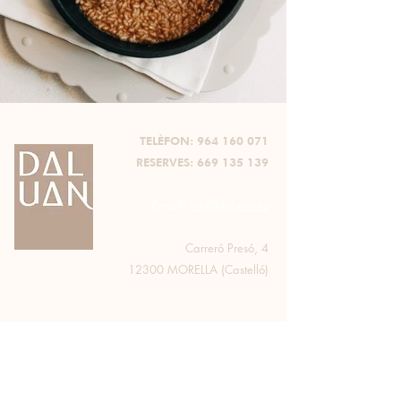
TELÈFON:
964 160 071
RESERVES:
669 135 139
E-mail:
info@daluan.es
Carreró Presó, 4
12300 MORELLA (Castelló)