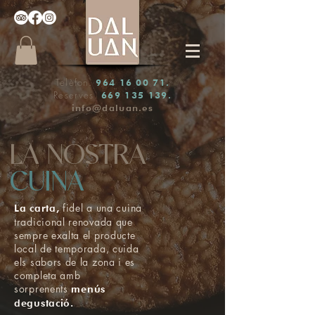
Telèfon.
964 16 00 71
.
Reserves.
669 135 139
.
info@daluan.es
LA NOSTRA
CUINA
fidel a una cuina
La carta,
tradicional renovada que
sempre exalta el producte
local de temporada, cuida
els sabors de la zona i es
completa amb
sorprenents
menús
degustació.