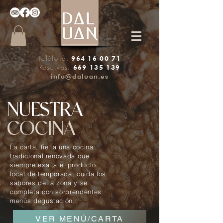
Teléfono.
964 16 00 71
Reservas.
669 135 139
info@daluan.es
NUESTRA
COCINA
La carta,
fiel a una cocina
tradicional renovada que
siempre exalta el producto
local de temporada, cuida los
sabores de la zona y se
completa con sorprendentes
menús degustación.
VER MENÚ/CARTA