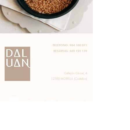
TELÉFONO:
964 160 071
RESERVAS:
669 135 139
E-mail:
info@daluan.es
Callejón Cárcel, 4
12300 MORELLA (Castellón)