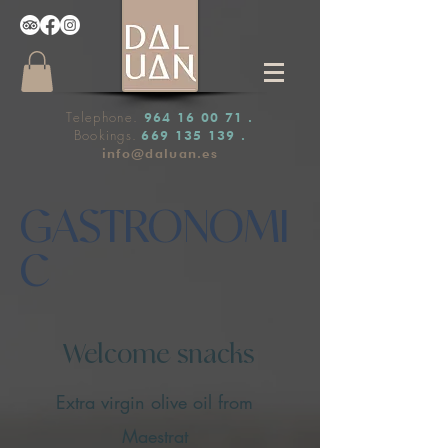
Telephone.
964 16 00 71
.
Bookings.
669 135 139
.
info@daluan.es
GASTRONOMI
C
Welcome snacks
Extra virgin olive oil from
Maestrat