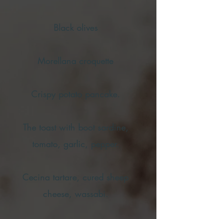
Black olives
Morellana croquette
Crispy potato pancake.
The toast with boot sardine,
tomato, garlic, pepper.
Cecina tartare, cured sheep
cheese, wassabi.