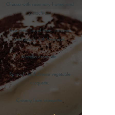
Cheese with rosemary honey and
pistachios.
Foie gras, Teruel ham, caramel
and peach with lavender.
Morella croquette.
Spinach and cheese vegetable
croquette.
Creamy ham croquette.