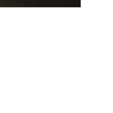
TELÈFON:
964 160 071
RESERVES:
669 135 139
E-mail:
info@daluan.es
Carreró Presó, 4
12300 MORELLA (Castelló)
Declaració d'accessibilitat
En compliment de les obligacions de