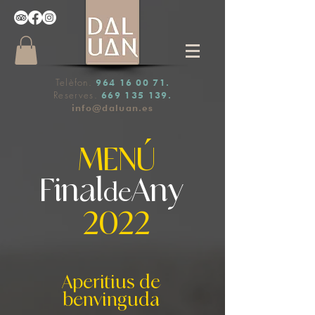
Telèfon.
964 16 00 71
.
Reserves.
669 135 139
.
info@daluan.es
MENÚ
Final
Any
de
2022
Aperitius de
benvinguda