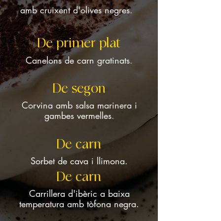
amb cruixent d'olives negres.
De primer plat
Canelons de carn gratinats.
De segon
Corvina amb salsa marinera i
gambes vermelles.
De carn
Sorbet de cava i llimona.
De carn
Carrillera d'ibèric a baixa
temperatura amb tòfona negra.