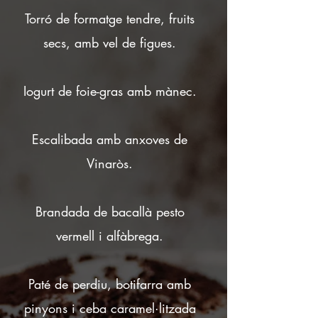
Torró de formatge tendre, fruits
secs, amb vel de figues.
Iogurt de foie-gras amb mànec.
Escalibada amb anxoves de
Vinaròs.
Brandada de bacallà pesto
vermell i alfàbrega.
Paté de perdiu, botifarra amb
pinyons i ceba caramel·litzada