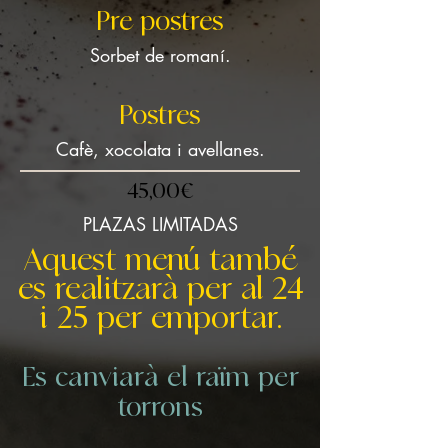
Pre postres
Sorbet de romaní.
Postres
Cafè, xocolata i avellanes.
45,00€
PLAZAS LIMITADAS
Aquest menú també
es realitzarà per al 24
i 25 per emportar.
Es canviarà el raïm per
torrons